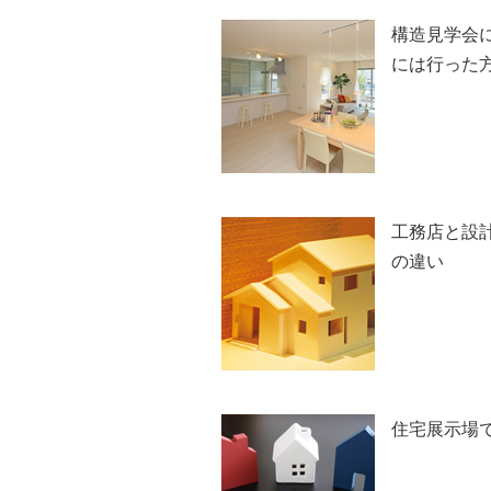
構造見学会
には行った
工務店と設
の違い
住宅展示場