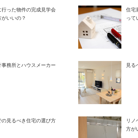
に行った物件の完成見学会
住宅
方がいいの？
って
計事務所とハウスメーカー
見る
での見るべき住宅の選び方
リノ
方が