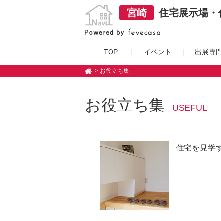
宮崎
住宅展示場・住
TOP
イベント
出展専
> お役立ち集
お役立ち集
USEFUL
住宅を見学