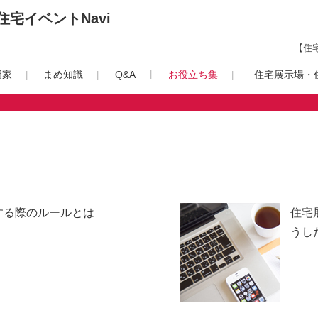
宅イベントNavi
【住
門家
まめ知識
Q&A
お役立ち集
住宅展示場・住
する際のルールとは
住宅
うし