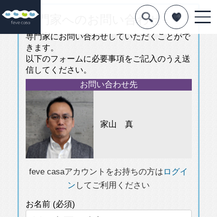
専門家へのお問い合わせ
デザインを探す
専門家にお問い合わせしていただくことがで
暮らし方
きます。
以下のフォームに必要事項をご記入のうえ送
素材
信してください。
住宅一覧
お問い合わせ先
知識を得る
家山 真
まめ知識
Q&A
feve casaアカウントをお持ちの方は
ログイ
専門家を
ン
してご利用ください
お名前 (必須)
メールアドレス (必須)
興味のある内容