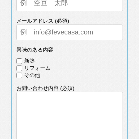
新築
リフォーム
その他
お問い合わせ内容 (必須)
個人情報保護方針
株式会社エヌ・ディ・エヌ（以下「当
社」といいます。）は、feve casa（以下
「本サイト」といいます。）の運営およ
び関連サービス（以下「本サービス」と
いいます。）を提供しております。当社
個人情報保護方針に同意する
は、登録一般ユーザー、登録専門家およ
び閲覧者（以下「ユーザー」といいま