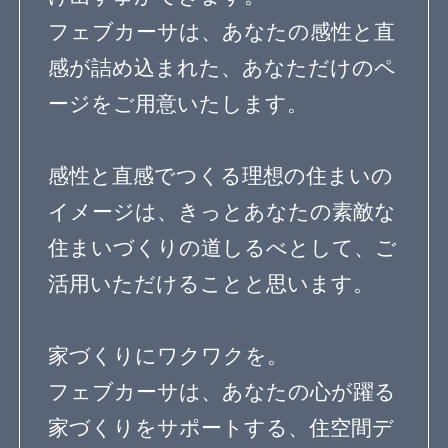
てるため
バスルームのデザイン
（7）当社または第三者の広告の配信また
は表示のため
子供の勉強スペース
（8）各種セミナーやイベントなどの案内
アウトドアリビング
送付およびその他マーケティングに利用
するため
照明のアイデア
造作家具のデザイン
（9）適切に課金・請求を行うため
（10）その他、上記の目的に付随する目
パントリーのある暮らし
的のため
植物のある暮らし
趣味を楽しむ家
第３条 個人情報利用の制限
当社は、個人情報保護法その他の法令に
眺望のよい家
個性派住宅
より許容される場合を除き、お客様の同
意を得ず、利用目的の達成に必要な範囲
田舎暮らしを楽しむ家
を超えて個人情報を取り扱いません。但
ホームパーティーを楽しむ
し、次の場合はこの限りではありませ
ん。
古民家住宅
海を望む暮らし
(1) 法令に基づく場合
(2) 人の生命、身体又は財産の保護のため
大開口のある家
ホームオフィス
に必要がある場合であって、お客様の同
意を得ることが困難であるとき
ガレージのある家
平屋住宅
(3) 公衆衛生の向上又は児童の健全な育成
の推進のために特に必要がある場合であ