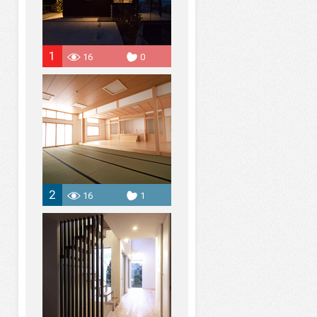
1
16
0
2
16
1