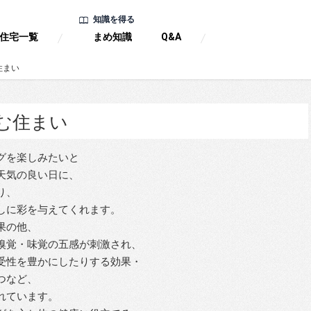
知識を得る
住宅一覧
まめ知識
Q&A
住まい
む住まい
グを楽しみたいと
天気の良い日に、
り、
しに彩を与えてくれます。
果の他、
嗅覚・味覚の五感が刺激され、
受性を豊かにしたりする効果・
つなど、
れています。