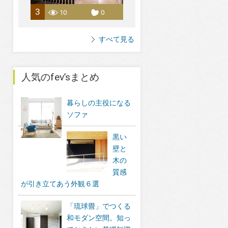
3
10
0
すべて見る
人気のfev’sまとめ
暮らしの主役になる
ソファ
黒い
壁と
木の
質感
が引き立てあう外観６選
「琉球畳」でつくる
和モダン空間。知っ