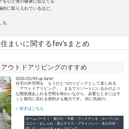
グを心と体の健康に役立てる
極的に取り入れているほど。
しを。
まいに関するfev’sまとめ
 アウトドアリビングのすすめ
2026/02/09 up date!
自宅の外空間を、もうひとつのリビングとして楽しめる
「アウトドアリビング」。まるでリゾートにいるかのよう
な開放感あふれる空間を味わいながら、必要なときにはサ
ッと屋内に戻れる便利さも魅力です。 特に気候の...
続きはこちら
ホームパーティ・遊び心・中庭・ウッドデッキ・ルーフバル
コニー・おしゃれ・屋上テラス・プライバシー・木の天井・
楽しむ・バーベキュー・リビング