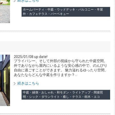
続きはこちら
ホームパーティ・中庭・ウッドデッキ・バルコニー・半屋
外・カフェテラス・バーベキュー
2025/01/08 up date!
プライバシー、そして外部の視線から守られた中庭空間。
外でありながら屋内にいるような安心感の中で、のんびり
自由に過ごすことができます。 魅力溢れるゆったり空間、
あなたならどんな中庭を作りますか？...
続きはこちら
中庭・縁側・おしゃれ・和モダン・ライトアップ・間接照
明・シック・ダウンライト・癒し・テラス・樹木・エコ