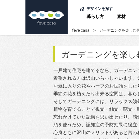
デザインを探す
暮らし方
素材
feve casa
ガーデニングを楽しむ
ガーデニングを楽し
一戸建て住宅を建てるなら、ガーデニン
希望される方は沢山いらっしゃいます。
お気に入りの花やハーブのお世話をした
季節の花を植えたり出来る空間は、暮ら
そしてガーデニングには、リラックス効
植物を育てることで視覚・触覚・聴覚・
忘れかけていた記憶を思い出せたり、感
頭を使うため、認知症の予防効果に役立
心身ともに沢山のメリットがあると言わ