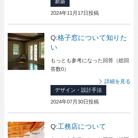
2023年09月25日投稿
注文住宅の相場はどれく
らい？費用によって注文
住宅の特徴がどう変わる
かをご紹介！
（参考になった数：5）
住宅設計
2023年09月21日投稿
もっと見る
人気のタグ
落ち着いた空間
落ち着く
棚
書斎
地下室
吹き抜けのある家
狭小住宅