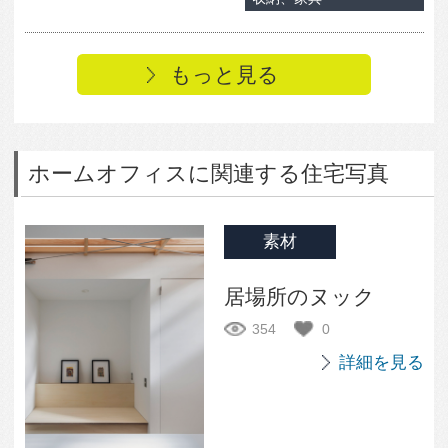
暮らし方
息子さんの部屋。デ
スクと本棚、服掛け
を一体的に造作。
461
0
詳細を見る
素材
玄関土間。姿見を兼
ねた製作建具。
830
0
詳細を見る
もっと見る