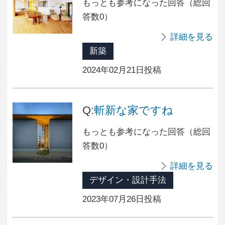
スキップフロアー
ロフト
趣味
趣味部屋
本棚
半地下室
人気の暮らし方カテゴリー
ガレージハウス
シンプルモダンの家
外観が見たい
すべて見る
人気の素材
家具
屋上・屋上緑化
すべて見る