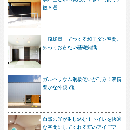
ベランダとバルコニー
屋上のある家
寝室のデザイン
階段のデザイン
吹き抜けのある家
エクステリアのデザイン
エコ住宅
２世帯住宅
自然素材の家
３階建て
狭小住宅の間取り
無垢材を使った家
子育て住宅
シンプルモダン
コートハウス
ペットと暮らす家
屋上庭園
ガーデニングを楽しむ住まい
リノベーション住宅
デザインを探す