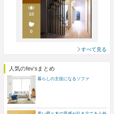
眺望のよい家
個性派住宅
田舎暮らしを楽しむ家
ホームパーティーを楽しむ
古民家住宅
海を望む暮らし
大開口のある家
ホームオフィス
ガレージのある家
平屋住宅
スキップフロア
土間のある家
バリアフリー住宅
リビングのデザイン
キッチンのデザイン
トイレのデザイン
整理収納
家具と収納
テラスのある家