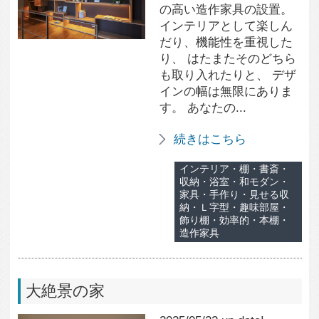
眺めが楽しめたら――。
そんな“絶景のある暮ら
し”が叶ったら、まさに理
想そのものです。 自宅が
絶景スポットなんて、こ
れ以上の贅沢はあ...
続きはこちら
リビング・自然素材の
家・半屋外・癒し・樹
木・ラグジュアリー・趣
味・趣味部屋・森林浴・
リラックス・ヒーリング
効果・風景・海・絶景・
展望
空間の一角を作業スペースに
2025/05/21 up date!
家の中に「集中できる場
所」がひとつあるだけ
で、作業効率がぐんと上
がります。 広さはそれほ
ど必要ありません。むし
ろ、少し狭いくらいの空
間の方が、かえって集中
しやすいかもしれませ