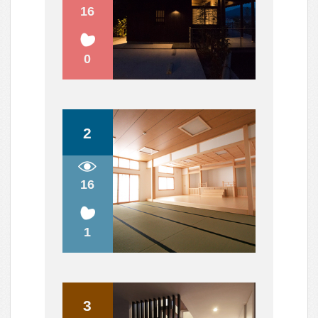
フェブカーサは、あなたの心が躍る
家づくりをサポートする、住空間デ
ザインのポータルサイトです。
人気のキーワード
中庭のある家
ウッドデッキのある家
バスルームのデザイン
子供の勉強スペース
アウトドアリビング
照明のアイデア
造作家具のデザイン
パントリーのある暮らし
植物のある暮らし
趣味を楽しむ家