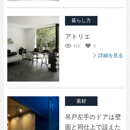
ホームオフィスに関連する専門家Q&A
Q:
格子の寸法など
もっとも参考になった回答（総回
答数0）
詳細を見る
デザイン・設計手法
2026年07月01日投稿
Q:
玄関引き戸（内側設
置）
もっとも参考になった回答（総回
答数0）
詳細を見る
新築
2024年11月17日投稿