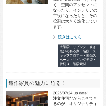
2025/07/24 up date!
注文住宅だからこそでき
るのが、オリジナリティ
の高い造作家具の設置。
インテリアとして楽しん
だり、機能性を重視した
り、 はたまたそのどちら
も取り入れたりと、 デザ
インの幅は無限にありま
す。 あなたの...
続きはこちら
インテリア・棚・書斎・
収納・浴室・和モダン・
家具・手作り・見せる収
納・Ｌ字型・趣味部屋・
飾り棚・効率的・本棚・
造作家具
大絶景の家
2025/05/22 up date!
自宅にいながら、心が躍
るような絶景や、思わず
深呼吸したくなる癒しの