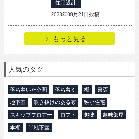
間取り図（？）について
ハウスメーカーと建築家さん
リフォームについて。
天井は高い方が良いのでしょうか？
中古住宅の購入について
すべて見る
人気のまめ知識
木造の2階の床の音の解消方法は？
効率を上げるキッチン～3水栓の位置で変わる！
衣食住の「住」
構造用合板を壁の仕上げ材、棚板として使ってみよ
う
スケルトンリフォーム。 工事のはじめにやってお
きたいこと