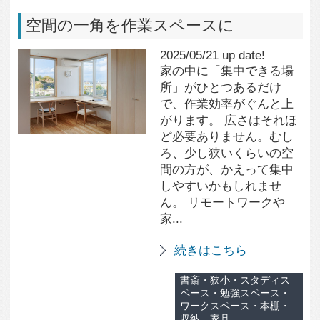
暮らし方
アトリエ
415
0
詳細を見る
素材
吊戸左手のドアは壁
面と同仕上で設えた
小さな収納。バイク
用品などを整理。
833
0
詳細を見る