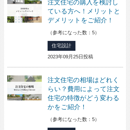
観６選
「琉球畳」でつくる和モダン空間。
知っておきたい基礎知識
ガルバリウム鋼板使いが巧み！表情
豊かな外観5選
自然の光が射し込む！トイレを快適
な空間にしてくれる窓のアイデア
人気のQ&A