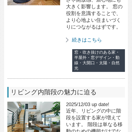
半屋外・窓デザイン・動
線・大開口・太陽・自然
光
リビング内階段の魅力に迫る
2025/12/03 up date!
近年、リビングの中に階
段を設置する家が増えて
います。 階段は単なる移
動のための機能だけでな
く、空間のアクセントに
なったり、インテリアの
主役になったりと、その
役割は大きく進化してい
ます。
続きはこちら
大階段・リビング・吹き
抜けのある家・階段・ス
キップフロアー・勉強ス
ペース・リビング学習・
仕切り・階段素材
造作家具の魅力に迫る！