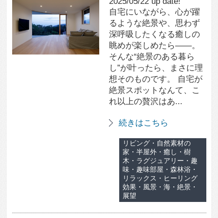
ん。 リモートワークや
家...
続きはこちら
書斎・狭小・スタディス
ペース・勉強スペース・
ワークスペース・本棚・
収納、家具
もっと見る
ホームオフィスに関連する住宅写真
素材
居場所のヌック
354
0
詳細を見る