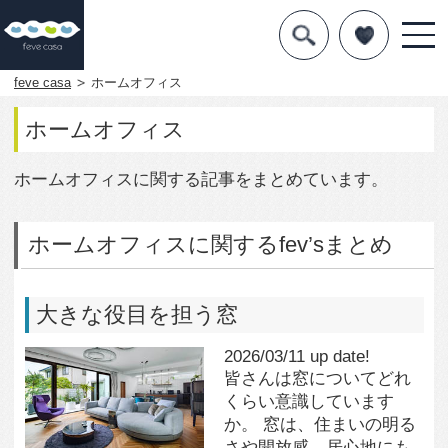
デザインを探す
暮らし方
feve casa
ホームオフィス
素材
ホームオフィス
住宅一覧
ホームオフィスに関する記事をまとめています。
知識を得る
ホームオフィスに関するfev’sまとめ
まめ知識
Q&A
大きな役目を担う窓
2026/03/11 up date!
専門家を
皆さんは窓についてどれ
くらい意識しています
か。 窓は、住まいの明る
さや開放感、居心地にも
大きく影響します。 窓の
役割を意識することで、
より心地よい住まいづく
りにつながるはずです。
続きはこちら
窓・吹き抜けのある家・