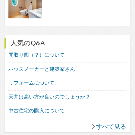
暮らし方
素材
品質
住宅一覧
住む診断
知識を得る
専門家Q&A みんなの
まめ知識
建築相談
フェブカーサについて
feve casaとは？
専門家の方へ
よくある質問
専門家ログイン
運営会社