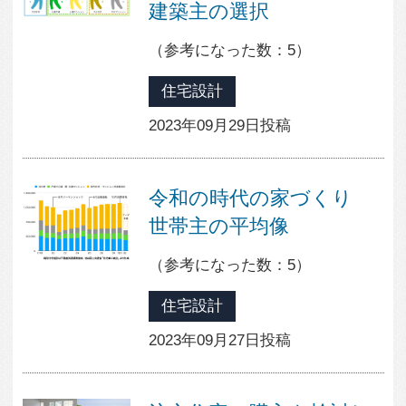
1
3
10
0
すべて見る
人気のfev’sまとめ
暮らしの主役になるソファ
黒い壁と木の質感が引き立てあう外