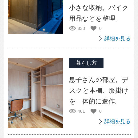
Q:
格子窓について知りた
い
もっとも参考になった回答（総回
答数0）
詳細を見る
デザイン・設計手法
2024年07月30日投稿
Q:
工務店について
もっとも参考になった回答（総回
答数0）
詳細を見る
新築
2024年02月21日投稿
Q:
斬新な家ですね
もっとも参考になった回答（総回