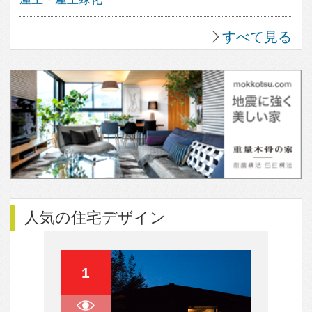
の、住空間デザインのポータルサイ
トです。
暮らし方、素材、品質など、さまざ
なまアプローチから、あなたが探し
求めていた住まいのイメージを見つ
け出す事ができます。
フェブカーサは、あなたの感性と直
感が詰め込まれた、あなただけのペ
ージをご用意いたします。
感性と直感でつくる理想の住まいの
イメージは、きっとあなたの素敵な
住まいづくりの道しるべとして、ご
活用いただけることと思います。
家づくりにワクワクを。