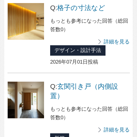
建築主の選択
（参考になった数：5）
住宅設計
2023年09月29日投稿
令和の時代の家づくり
世帯主の平均像
（参考になった数：5）
住宅設計
2023年09月27日投稿
注文住宅の購入を検討し
ている方へ！メリットと
デメリットをご紹介！
（参考になった数：5）
住宅設計