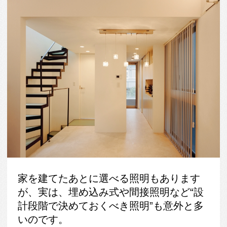
家を建てたあとに選べる照明もあります
が、実は、埋め込み式や間接照明など“設
計段階で決めておくべき照明”も意外と多
いのです。
光の色合いひとつで、空間の印象は大き
く変化します。
だからこそ、照明計画は家づくりにおい
てとても大切なポイント。
光でつくる空間デザインのアイデアを見
ていきましょう！
眠りにこだわる照明