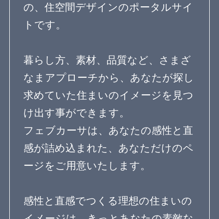
暮らし方
素材
品質
住宅一覧
住む診断
知識を得る
専門家Q&A みんなの
まめ知識
建築相談
フェブカーサについて
feve casaとは？
専門家の方へ
よくある質問
専門家ログイン
運営会社
OurVision