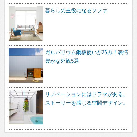
の、住空間デザインのポータルサイ
トです。
暮らし方、素材、品質など、さまざ
なまアプローチから、あなたが探し
求めていた住まいのイメージを見つ
け出す事ができます。
フェブカーサは、あなたの感性と直
感が詰め込まれた、あなただけのペ
ージをご用意いたします。
感性と直感でつくる理想の住まいの
イメージは、きっとあなたの素敵な
住まいづくりの道しるべとして、ご
活用いただけることと思います。
家づくりにワクワクを。