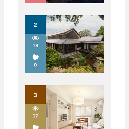
中古住宅の購入について
ハウスメーカーと建築家さん
天井は高い方が良いのでしょうか？
設計だけをお願いすることは可能なのでしょうか？
すべて見る
人気のまめ知識
木造の2階の床の音の解消方法は？
効率を上げるキッチン～3水栓の位置で変わる！
衣食住の「住」
構造用合板を壁の仕上げ材、棚板として使ってみよ
う
スケルトンリフォーム。 工事のはじめにやってお
きたいこと