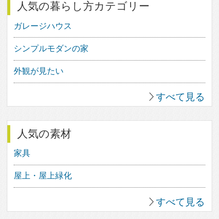
0
3
17
0
すべて見る
人気のfev’sまとめ
やさしい光が包み込む。木漏れ日感
が溢れる住まい。
スロープのある家