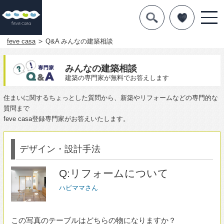
デザインを探す
暮らし方
feve casa
Q&A みんなの建築相談
素材
みんなの建築相談
建築の専門家が無料でお答えします
住宅一覧
住まいに関するちょっとした質問から、新築やリフォームなどの専門的な
質問まで
知識を得る
feve casa登録専門家がお答えいたします。
まめ知識
デザイン・設計手法
Q&A
Q:リフォームについて
専門家を
ハピママさん
この写真のテーブルはどちらの物になりますか？
2015年07月01日投稿
62,426
3838人の方が「この回答が参考になった」と投票しています。