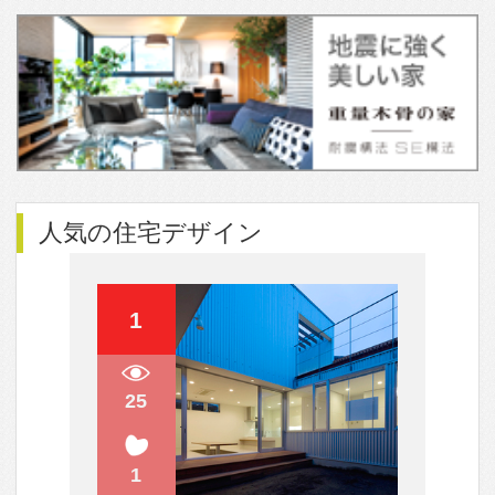
暮らしの主役になるソファ
ガルバリウム鋼板使いが巧み！表情
豊かな外観5選
リノベーションにはドラマがある。
ストーリーを感じる空間デザイン。
人気のQ&A
間取り図（？）について