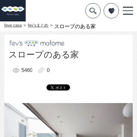
デザインを探す
暮らし方
feve casa
fev’sまとめ
スロープのある家
素材
住宅一覧
スロープのある家
知識を得る
54603
0
まめ知識
Q&A
専門家を