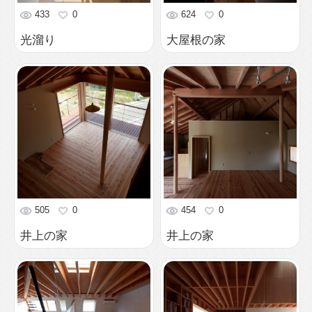
509
0
441
0
アリンコの巣穴
棚壁の家
393
0
523
0
棚壁の家
薬師田の住居