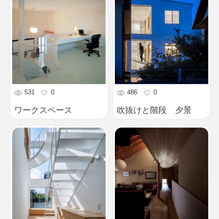
531
0
486
0
ワークスペース
吹抜けと階段 夕景
433
0
624
0
光溜り
大屋根の家
505
0
454
0
井上の家
井上の家