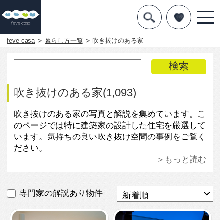
デザインを探す
暮らし方
feve casa
暮らし方一覧
吹き抜けのある家
素材
住宅一覧
吹き抜けのある家(1,093)
知識を得る
吹き抜けのある家の写真と解説を集めています。こ
のページでは特に建築家の設計した住宅を厳選して
まめ知識
います。気持ちの良い吹き抜け空間の事例をご覧く
ださい。
Q&A
＞もっと読む
専門家を
専門家の解説あり物件