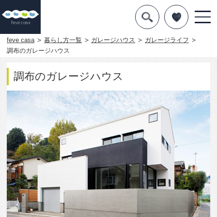
デザインを探す
暮らし方
feve casa
暮らし方一覧
ガレージハウス
ガレージライフ
調布のガレージハウス
素材
調布のガレージハウス
住宅一覧
知識を得る
まめ知識
Q&A
専門家を
2176
0
この写真をお気に入りに入れる
この写真「調布のガレージハウス」はfeve casa の参