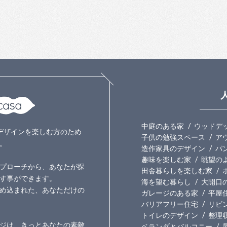
中庭のある家
ウッドデ
いのデザインを楽しむ方のため
子供の勉強スペース
ア
。
造作家具のデザイン
パ
趣味を楽しむ家
眺望の
プローチから、あなたが探
田舎暮らしを楽しむ家
す事ができます。
海を望む暮らし
大開口
め込まれた、あなただけの
ガレージのある家
平屋
バリアフリー住宅
リビ
トイレのデザイン
整理
ジは、きっとあなたの素敵
ベランダとバルコニー