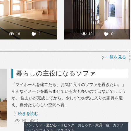
16
1
10
0
一覧を見る
暮らしの主役になるソファ
「マイホームを建てたら、お気に入りのソファを置きたい。」
そんなイメージを膨らませている方も多いのではないでしょう
か。 住まいが完成してから、少しずつお気に入りの家具を迎
え、自分たちらしい空間へ育...
続きを読む
165
0
インテリア・遊び心・リビング・おしゃれ・家具・色・カラフ
ル・ワンポイント・アクセント