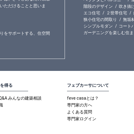
いただけることと思いま
階段のデザイン
吹き抜
エコ住宅
２世帯住宅
狭小住宅の間取り
無垢
シンプルモダン
コート
ガーデニングを楽しむ住ま
りをサポートする、住空間
を得る
フェブカーサについて
Q&A みんなの建築相談
feve casaとは？
識
専門家の方へ
よくある質問
専門家ログイン