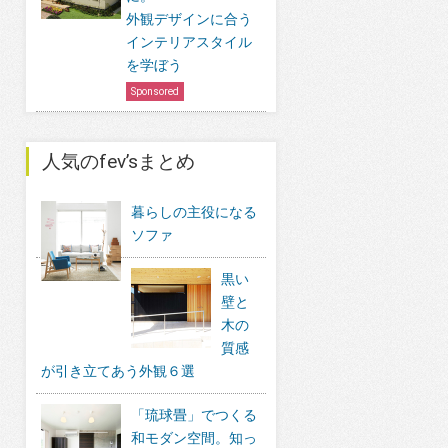
外観デザインに合う
インテリアスタイル
を学ぼう
Sponsored
人気のfev’sまとめ
暮らしの主役になる
ソファ
黒い
壁と
木の
質感
が引き立てあう外観６選
「琉球畳」でつくる
和モダン空間。知っ