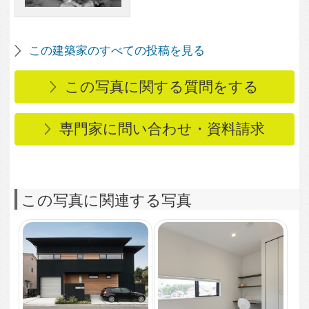
隣接した家からの視線
を遮りつつ、外の空気
を感じる子供室
4,955
4
琉球畳が壁や障子の比
率とマッチした和室
3,460
3
落ち着いた旅館のよう
な雰囲気を楽しめる夜
のファサード
26,487
4
木と真っ黒な外観が和
モダンに仕上がった外
観