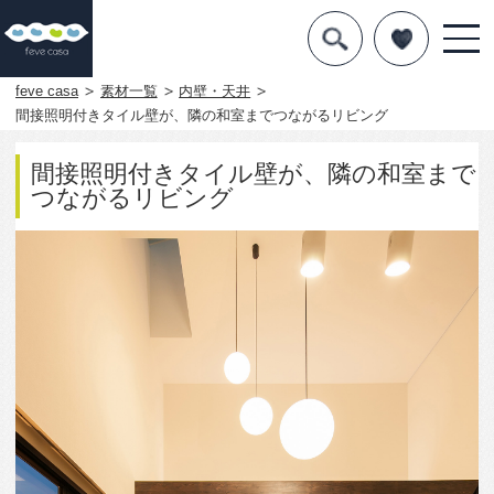
デザインを探す
暮らし方
feve casa
素材一覧
内壁・天井
間接照明付きタイル壁が、隣の和室までつながるリビング
素材
間接照明付きタイル壁が、隣の和室まで
住宅一覧
つながるリビング
知識を得る
まめ知識
Q&A
専門家を