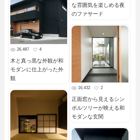
6,629
2
開放的なキッチンにつ
ながる、天井高のある
細長いリビングダイニ
ング
9,947
1
ダイナミックな吹抜け
とペンダント照明が印
象的なリビング