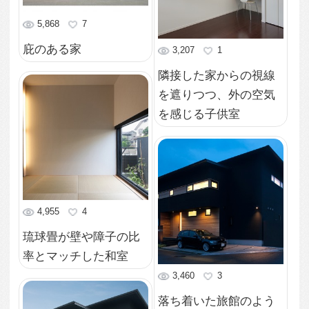
16,432
2
正面窓から見えるシン
ボルツリーが映える和
モダンな玄関
5,011
3
障子越しから見える風
情のある庭
4,493
2
黒い面積が多い外壁か
ら伸びるように広がる
中庭
3,776
1
階段を１段上がったと
ころに設けた低めの障
子