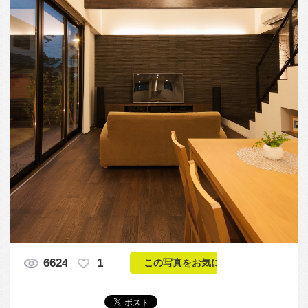
6624
1
この写真をお気に入りに入れる
この写真「間接照明付きタイル壁が、隣の和室まで
つながるリビング」はfeve casa の参加建築家「鐘撞
正也/フリーダムアーキテクツデザイン株式会社」が
設計した「庇のある家」写真です。「吹き抜け」に
関連する写真です。「内壁・天井 」カテゴリーに投
稿されています。
この写真の専門家
鐘撞正也/フリー
ダムアーキテク