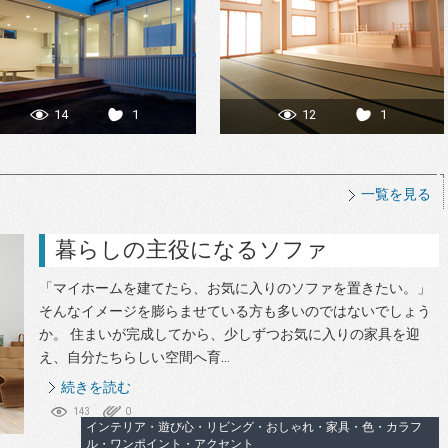
14
1
12
1
一覧を見る
暮らしの主役になるソファ
「マイホームを建てたら、お気に入りのソファを置きたい。」
そんなイメージを膨らませている方も多いのではないでしょう
か。 住まいが完成してから、少しずつお気に入りの家具を迎
え、自分たちらしい空間へ育...
続きを読む
143
0
インテリア・遊び心・リビング・おしゃれ・家具・色・カラフ
ル・ワンポイント・アクセント