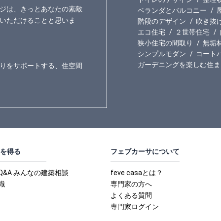
ジは、きっとあなたの素敵
ベランダとバルコニー
いただけることと思いま
階段のデザイン
吹き抜
エコ住宅
２世帯住宅
狭小住宅の間取り
無垢
シンプルモダン
コート
ガーデニングを楽しむ住ま
りをサポートする、住空間
を得る
フェブカーサについて
Q&A みんなの建築相談
feve casaとは？
識
専門家の方へ
よくある質問
専門家ログイン