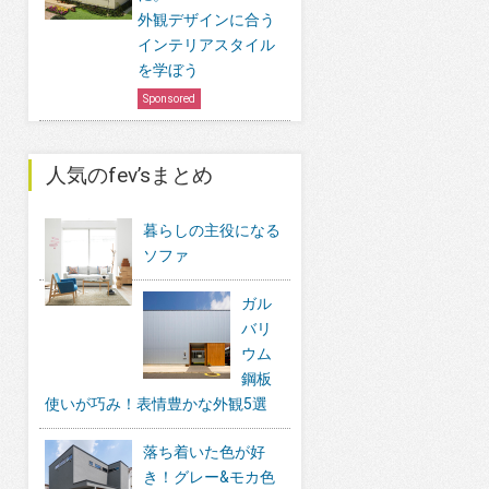
外観デザインに合う
インテリアスタイル
を学ぼう
Sponsored
人気のfev’sまとめ
暮らしの主役になる
ソファ
ガル
バリ
ウム
鋼板
使いが巧み！表情豊かな外観5選
落ち着いた色が好
き！グレー&モカ色