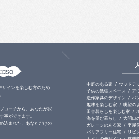
中庭のある家
ウッドデ
いのデザインを楽しむ方のため
子供の勉強スペース
ア
。
造作家具のデザイン
パ
趣味を楽しむ家
眺望の
プローチから、あなたが探
田舎暮らしを楽しむ家
す事ができます。
海を望む暮らし
大開口
め込まれた、あなただけの
ガレージのある家
平屋
バリアフリー住宅
リビ
トイレのデザイン
整理