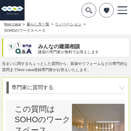
デザインを探す
暮らし方
feve casa
暮らし方一覧
リノベーション
SOHOのワークスペース
素材
みんなの建築相談
住宅一覧
建築の専門家が無料でお答えします
住まいに関するちょっとした質問から、新築やリフォームなどの専門的な
知識を得る
質問までfeve casa登録専門家がお答えいたします。
まめ知識
専門家に質問する
Q&A
この質問は
専門家を
SOHOのワーク
スペース
に対する質問で
す。
対象のページ
を見る