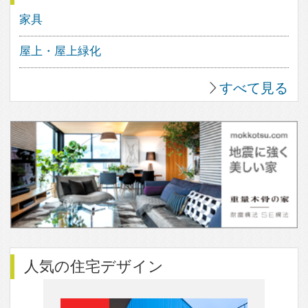
18
0
3
17
0
すべて見る
人気のfev’sまとめ
やさしい光が包み込む。木漏れ日感
が溢れる住まい。