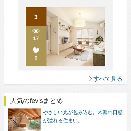
人気のQ&A
間取り図（？）について
中古住宅の購入について
ハウスメーカーと建築家さん
天井は高い方が良いのでしょうか？
設計だけをお願いすることは可能なのでしょうか？
すべて見る
人気のまめ知識
木造の2階の床の音の解消方法は？
効率を上げるキッチン～3水栓の位置で変わる！
衣食住の「住」
構造用合板を壁の仕上げ材、棚板として使ってみよ
う