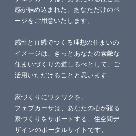
デザインを探す
暮らし方
素材
品質
住宅一覧
住む診断
知識を得る
専門家Q&A みんなの
まめ知識
建築相談
フェブカーサについて
feve casaとは？
専門家の方へ
よくある質問
専門家ログイン