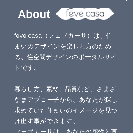
家具と収納
テラスのある家
ベランダとバルコニー
屋上のある家
寝室のデザイン
階段のデザイン
吹き抜けのある家
エクステリアのデザイン
エコ住宅
２世帯住宅
自然素材の家
３階建て
狭小住宅の間取り
無垢材を使った家
子育て住宅
シンプルモダン
コートハウス
ペットと暮らす家
屋上庭園
ガーデニングを楽しむ住まい
リノベーション住宅