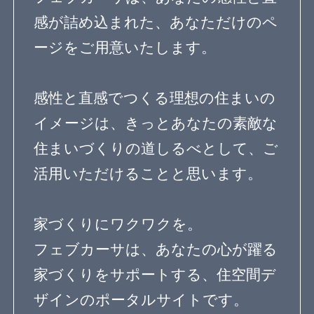
デザインを探す
暮らし方
素材
品質
住宅一覧
住む診断
知識を得る
専門家Q&A みんなの
まめ知識
建築相談
フェブカーサについて
feve casaとは？
専門家の方へ
よくある質問
専門家ログイン