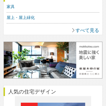
14
1
3
12
1
すべて見る
人気のfev’sまとめ
暮らしの主役になるソファ