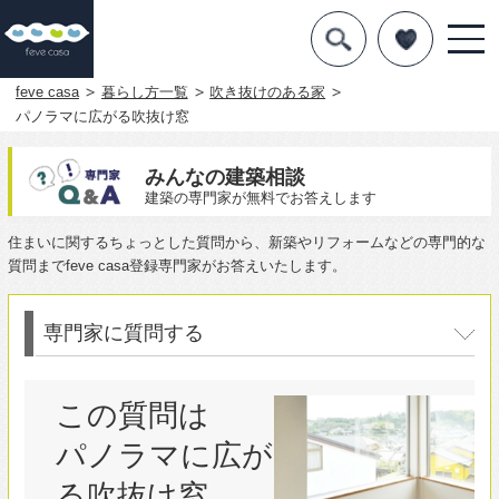
デザインを探す
暮らし方
feve casa
暮らし方一覧
吹き抜けのある家
パノラマに広がる吹抜け窓
素材
みんなの建築相談
住宅一覧
建築の専門家が無料でお答えします
住まいに関するちょっとした質問から、新築やリフォームなどの専門的な
知識を得る
質問までfeve casa登録専門家がお答えいたします。
まめ知識
専門家に質問する
Q&A
この質問は
専門家を
パノラマに広が
る吹抜け窓
に対する質問で
す。
対象のページ
を見る