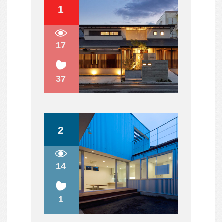
ガルバリウム鋼板使いが巧み！表情
豊かな外観5選
落ち着いた色が好き！グレー&モカ
色の外観特集
リノベーションにはドラマがある。
ストーリーを感じる空間デザイン。
外観だけじゃない。リビングも美し
い片流れ屋根のある住まい