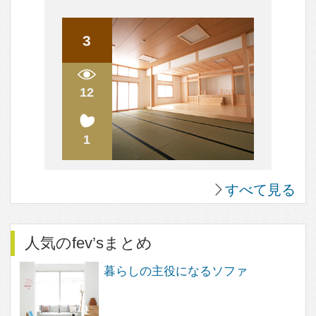
人気のQ&A
間取り図（？）について
ハウスメーカーと建築家さん
天井は高い方が良いのでしょうか？
リフォームについて。
中古住宅の購入について
すべて見る
人気のまめ知識
木造の2階の床の音の解消方法は？
効率を上げるキッチン～3水栓の位置で変わる！
衣食住の「住」
構造用合板を壁の仕上げ材、棚板として使ってみよ
う