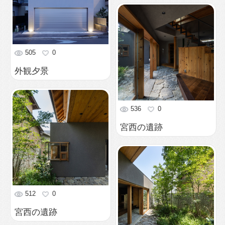
512
0
宮西の遺跡
502
0
宮西の遺跡
699
0
中庭の緑
685
0
中庭の大階段
568
0
屋内からまた屋外へ