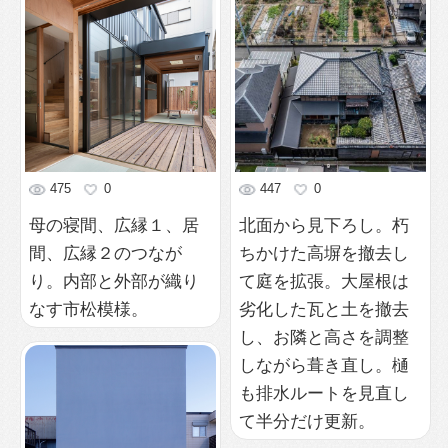
475
0
447
0
母の寝間、広縁１、居
北面から見下ろし。朽
間、広縁２のつなが
ちかけた高塀を撤去し
り。内部と外部が織り
て庭を拡張。大屋根は
なす市松模様。
劣化した瓦と土を撤去
し、お隣と高さを調整
しながら葺き直し。樋
も排水ルートを見直し
て半分だけ更新。
505
0
外観夕景
536
0
宮西の遺跡