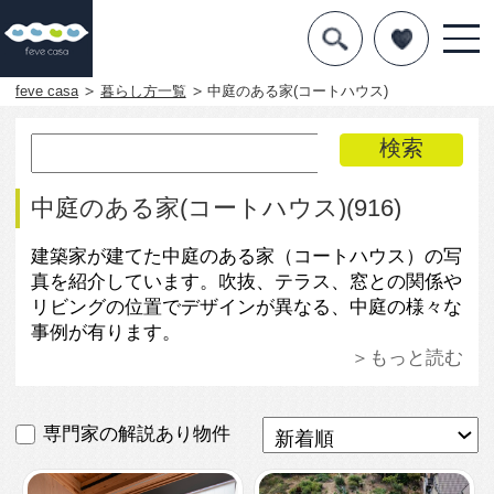
デザインを探す
暮らし方
feve casa
暮らし方一覧
中庭のある家(コートハウス)
素材
住宅一覧
中庭のある家(コートハウス)(916)
知識を得る
建築家が建てた中庭のある家（コートハウス）の写
真を紹介しています。吹抜、テラス、窓との関係や
まめ知識
リビングの位置でデザインが異なる、中庭の様々な
事例が有ります。
Q&A
＞もっと読む
専門家を
専門家の解説あり物件