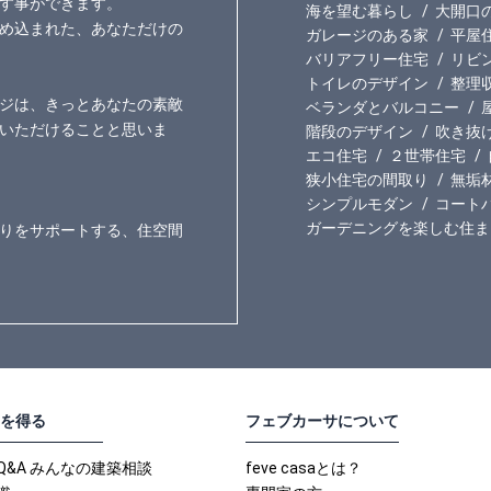
す事ができます。
海を望む暮らし
大開口
め込まれた、あなただけの
ガレージのある家
平屋
バリアフリー住宅
リビ
トイレのデザイン
整理
ジは、きっとあなたの素敵
ベランダとバルコニー
いただけることと思いま
階段のデザイン
吹き抜
エコ住宅
２世帯住宅
狭小住宅の間取り
無垢
シンプルモダン
コート
ガーデニングを楽しむ住ま
りをサポートする、住空間
を得る
フェブカーサについて
Q&A みんなの建築相談
feve casaとは？