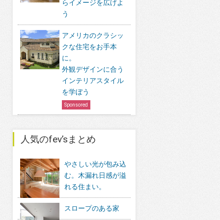
らイメージを広げよ
う
アメリカのクラシッ
クな住宅をお手本
に。
外観デザインに合う
インテリアスタイル
を学ぼう
Sponsored
人気のfev’sまとめ
やさしい光が包み込
む。木漏れ日感が溢
れる住まい。
スロープのある家