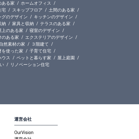
のある家
ホームオフィス
住宅
スキップフロア
土間のある家
ングのデザイン
キッチンのデザイン
収納
家具と収納
テラスのある家
屋上のある家
寝室のデザイン
けのある家
エクステリアのデザイン
自然素材の家
３階建て
材を使った家
子育て住宅
ハウス
ペットと暮らす家
屋上庭園
い
リノベーション住宅
運営会社
OurVision
運営会社