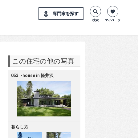
専門家を探す
検索
マイページ
この住宅の他の写真
053 i-house in 軽井沢
暮らし方