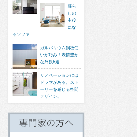
暮ら
しの
主役
にな
るソファ
ガルバリウム鋼板使
いが巧み！表情豊か
な外観5選
リノベーションには
ドラマがある。スト
ーリーを感じる空間
デザイン。