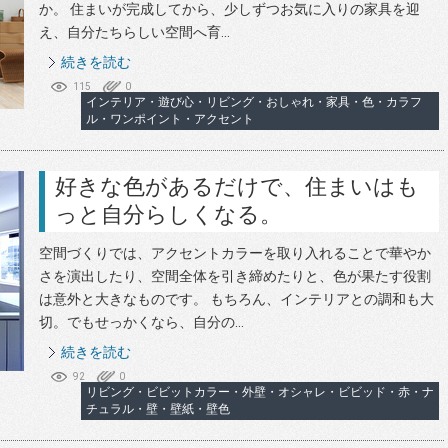
か。 住まいが完成してから、少しずつお気に入りの家具を迎
え、自分たちらしい空間へ育...
続きを読む
115
0
インテリア・遊び心・リビング・おしゃれ・家具・色・カラフ
ル・ワンポイント・アクセント
好きな色があるだけで、住まいはも
っと自分らしくなる。
空間づくりでは、アクセントカラーを取り入れることで華やか
さを演出したり、空間全体を引き締めたりと、色が果たす役割
は意外と大きなものです。 もちろん、インテリアとの調和も大
切。でもせっかくなら、自分の...
続きを読む
92
0
リビング・ビビットカラー・外壁・オシャレ・ビビッド・赤・ナ
チュラル・壁・壁紙・壁色