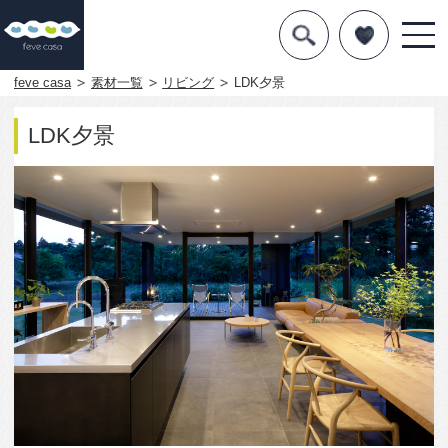
デザインを探す
暮らし方
feve casa
素材一覧
リビング
LDK夕景
素材
LDK夕景
住宅一覧
知識を得る
まめ知識
Q&A
専門家を
1075
0
この写真をお気に入りに入れる
LDK夕景