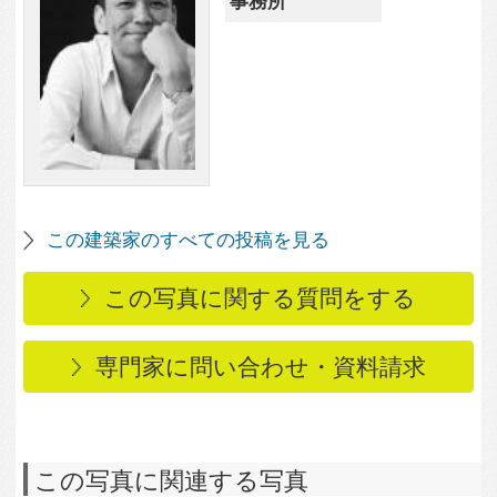
この写真に関連する写真
764
0
086市原Tさんの家
592
0
外観夕景
519
0
外観
569
0
外観