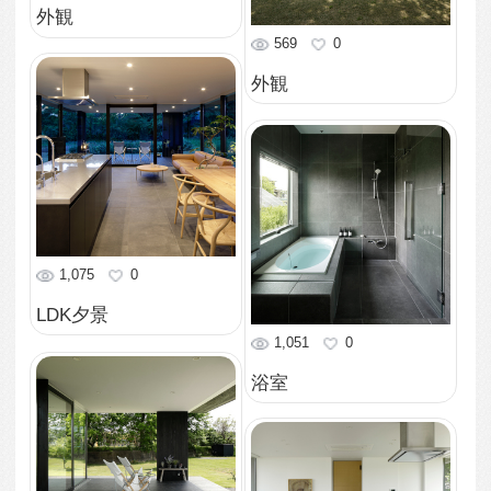
838
0
LDK
735
0
リビング