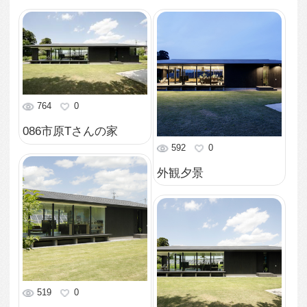
1,075
0
LDK夕景
1,051
0
浴室
1,080
0
インナーテラス
905
0
ダイニングキッチン