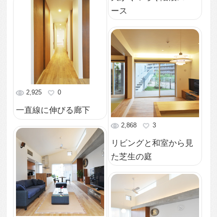
た窓の位置
2,680
0
庭からながめた夜の家