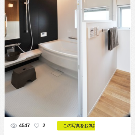
4547
2
この写真をお気に入りに入れる
この写真「モノトーンでまとめられたシックなバス
ルーム」はfeve casa の参加建築家「中西ヒロツグ/イ
ン・ハウス建築計画」が設計した「OFFSTAGE
HOUSE」写真です。「モダン,スマート,黒系」に関
連する写真です。「洗面・浴室 」カテゴリーに投稿
されています。
この写真の専門家
中西ヒロツグ/イ