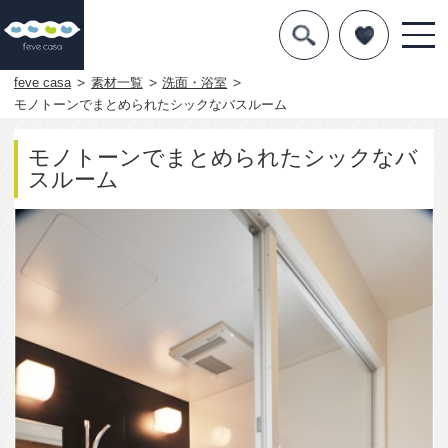
デザインを探す
暮らし方
feve casa
素材一覧
洗面・浴室
モノトーンでまとめられたシックなバスルーム
素材
モノトーンでまとめられたシックなバ
住宅一覧
スルーム
知識を得る
まめ知識
Q&A
専門家を