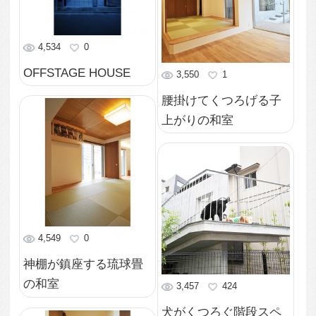
リビングと和室から見
た芝生の庭
3,970
4
奥まで見渡せるリビン
グダイニングの大空間
2,668
2
広々と配置されたリビ
ングのレイアウト
2,711
1
クールな印象のシャッ
ターと外観
2,877
1
プライバシーに配慮し