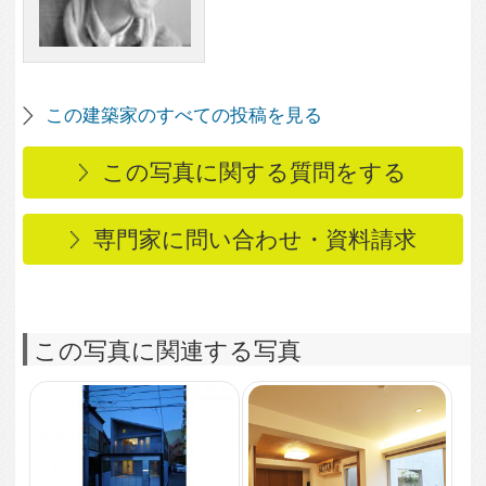
OFFSTAGE HOUSE
3,550
1
腰掛けてくつろげる子
上がりの和室
4,549
0
神棚が鎮座する琉球畳
の和室
3,457
424
犬がくつろぐ階段スペ
ース
2,925
0
一直線に伸びる廊下
2,868
3