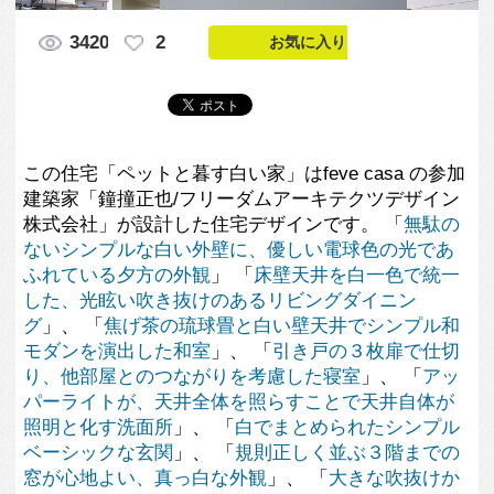
建築家「鐘撞正也/フリーダムアーキテクツデザイン
株式会社」が設計した住宅デザインです。 「
無駄の
ないシンプルな白い外壁に、優しい電球色の光であ
ふれている夕方の外観
」 「
床壁天井を白一色で統一
した、光眩い吹き抜けのあるリビングダイニン
グ
」、 「
焦げ茶の琉球畳と白い壁天井でシンプル和
モダンを演出した和室
」、 「
引き戸の３枚扉で仕切
り、他部屋とのつながりを考慮した寝室
」、 「
アッ
パーライトが、天井全体を照らすことで天井自体が
照明と化す洗面所
」、 「
白でまとめられたシンプル
ベーシックな玄関
」、 「
規則正しく並ぶ３階までの
窓が心地よい、真っ白な外観
」、 「
大きな吹抜けか
ら、たくさんの光が入る快適なロフト
」、 「
白い壁
天井がレフ板代わりになり、ダウン照明の優しい光
が癒やされるリビングダイニング
」、 「
扉も手すり
も全て白色にして、より広いスペースに感じさせた
リビングダイニング
」、 といった画像が登録されて
います。
この写真の専門家
鐘撞正也/フリー
ダムアーキテク
ツデザイン株式
会社