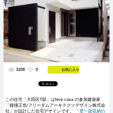
3208
0
お気に入りに入れる
Like
この住宅「大田区T邸」はfeve casa の参加建築家
「鐘撞正也/フリーダムアーキテクツデザイン株式会
社」が設計した住宅デザインです。 「
壁一面収納の
落ち着ける洋室
」 「
室内の光が中心に輝く夕景外
観
」、 「
リビングの中心から伸びる階段
」、 「
無垢
フローリングのリビング
」、 「
片流れ屋根の連なる
外観
」、 「
風と光の通る階段
」、 「
控えめなハイサ
イドライトで優しい明るさ
」、 「
機能的なステンレ
スキッチン
」、 「
階段下スペースを利用した
LDK
」、 「
キッチンからリビングを眺める
」、 「
お
洒落な階段とアイアンの手摺
」、 「
アイアンの手摺
がアクセントの階段
」、 といった画像が登録されて
います。
この写真の専門家
鐘撞正也/フリー