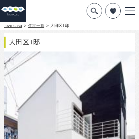
デザインを探す
暮らし方
feve casa
住宅一覧
大田区T邸
素材
大田区T邸
住宅一覧
知識を得る
まめ知識
Q&A
専門家を