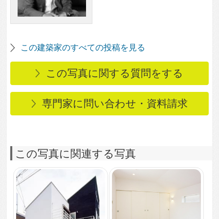
1,911
0
壁一面収納の落ち着け
3,208
0
る洋室
大田区T邸
2,757
0
2,618
1
室内の光が中心に輝く
リビングの中心から伸
夕景外観
びる階段
3,280
0