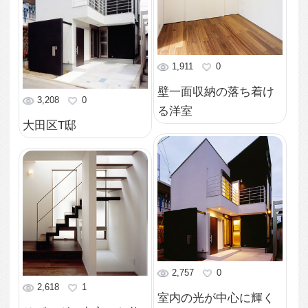
4,578
0
無垢フローリングのリ
片流れ屋根の連なる外
ビング
観
3,500
0
3,374
2
風と光の通る階段
控えめなハイサイドラ
イトで優しい明るさ
2,945
3
機能的なステンレスキ
4,102
0
ッチン