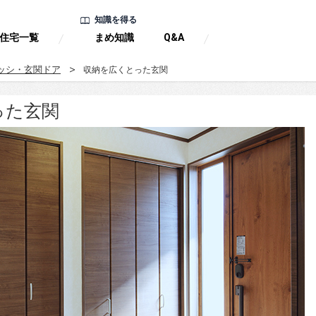
知識を得る
住宅一覧
まめ知識
Q&A
ッシ・玄関ドア
収納を広くとった玄関
った玄関