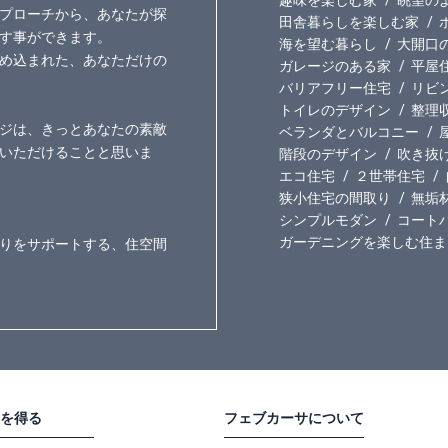
プローチから、あなたが探
田舎暮らしを楽しむ家
す事ができます。
海を望む暮らし
大開口
め込まれた、あなただけの
ガレージのある家
平屋
バリアフリー住宅
リビ
トイレのデザイン
整理
ジは、きっとあなたの素敵
ベランダとバルコニー
いただけることと思いま
階段のデザイン
吹き抜
エコ住宅
２世帯住宅
狭小住宅の間取り
無垢
シンプルモダン
コート
ガーデニングを楽しむ住ま
りをサポートする、住空間
を得る
フェブカーサについて