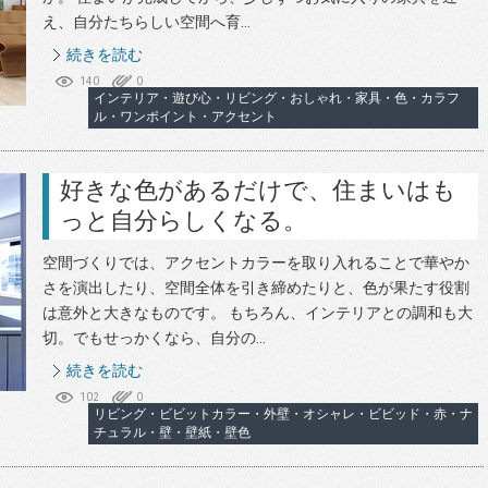
え、自分たちらしい空間へ育...
続きを読む
140
0
インテリア・遊び心・リビング・おしゃれ・家具・色・カラフ
ル・ワンポイント・アクセント
好きな色があるだけで、住まいはも
っと自分らしくなる。
空間づくりでは、アクセントカラーを取り入れることで華やか
さを演出したり、空間全体を引き締めたりと、色が果たす役割
は意外と大きなものです。 もちろん、インテリアとの調和も大
切。でもせっかくなら、自分の...
続きを読む
102
0
リビング・ビビットカラー・外壁・オシャレ・ビビッド・赤・ナ
チュラル・壁・壁紙・壁色