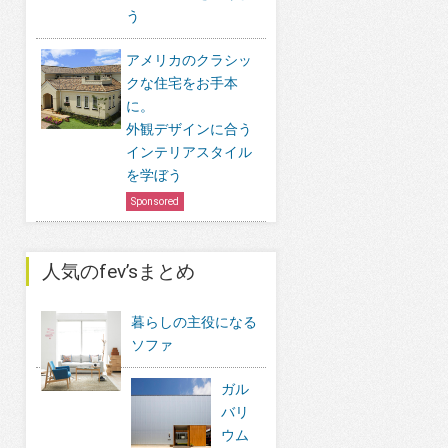
う
アメリカのクラシッ
クな住宅をお手本
に。
外観デザインに合う
インテリアスタイル
を学ぼう
Sponsored
人気のfev’sまとめ
暮らしの主役になる
ソファ
ガル
バリ
ウム