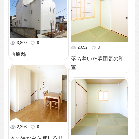
2,245
0
存在感のある照明が映
2,752
0
える大空間
窓の光が直接あたらな
い寛ぎソファースペー
ス
2,187
0
青空が映える真っ白な
外観
3,238
0
吹き抜け天井から下が
るシャンデリア