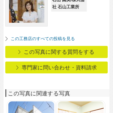
この写真に関連する写真
3,800
0
2,052
0
西原邸
落ち着いた雰囲気の和
室
2,398
0
木の温かみを感じるリ
2,900
0
ビング
扉を閉めると落ち着い
た和室に