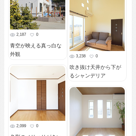
2,946
0
観葉植物が馴染む色合
いの洋室
2,370
0
外を眺める開放的な1階
洋室
2,443
0
リビング脇に和室スペ
ースを配置
3,519
0
バリアフリーにも配慮
した玄関