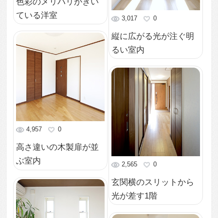
2,387
0
ダークな木製ドアの落
ち着いた洋室
2,699
0
シックな枠で存在感の
あるふすま
2,791
0
シックな木目が印象的
な玄関からの眺め
2,232
0
2面から採光をとり開放
的な洋室