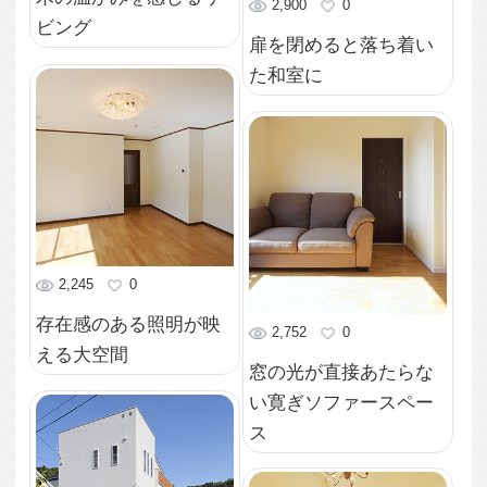
2,099
0
色彩のメリハリがきい
ている洋室
3,017
0
縦に広がる光が注ぐ明
るい室内
4,957
0
高さ違いの木製扉が並
ぶ室内
2,565
0
玄関横のスリットから
光が差す1階