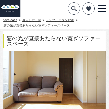
デザインを探す
暮らし方
feve casa
暮らし方一覧
シンプルモダンな家
窓の光が直接あたらない寛ぎソファースペース
素材
窓の光が直接あたらない寛ぎソファー
住宅一覧
スペース
知識を得る
まめ知識
Q&A
専門家を
2752
0
この写真をお気に入りに入れる