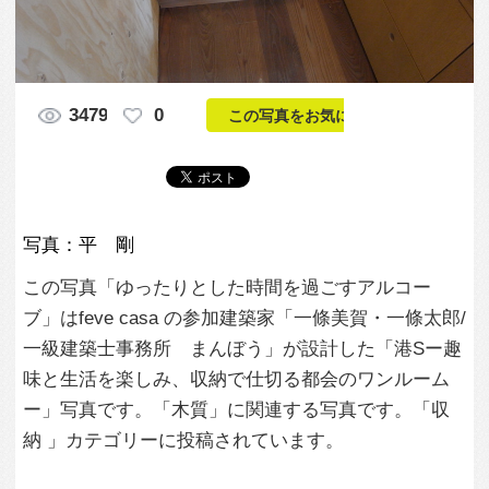
写真：平 剛
この写真「ゆったりとした時間を過ごすアルコー
ブ」はfeve casa の参加建築家「一條美賀・一條太郎/
一級建築士事務所 まんぼう」が設計した「港Sー趣
味と生活を楽しみ、収納で仕切る都会のワンルーム
ー」写真です。「木質」に関連する写真です。「収
納 」カテゴリーに投稿されています。
この写真の専門家
一條美賀・一條
太郎/一級建築士
事務所 まんぼ
う
この建築家のすべての投稿を見る
この写真に関する質問をする