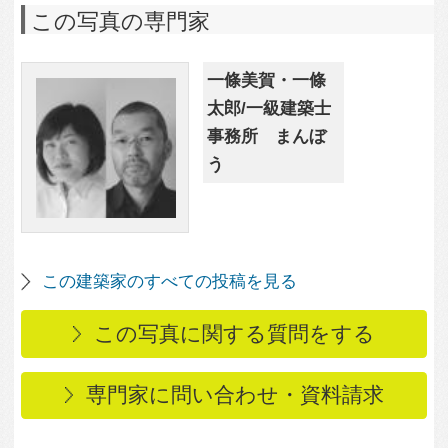
専門家に問い合わせ・資料請求
この写真に関連する写真
3,454
1
港Sー趣味と生活を楽し
3,749
5
み、収納で仕切る都会
コンクリート壁にスタ
のワンルームー
イリッシュに調和する
ステンレスキッチン