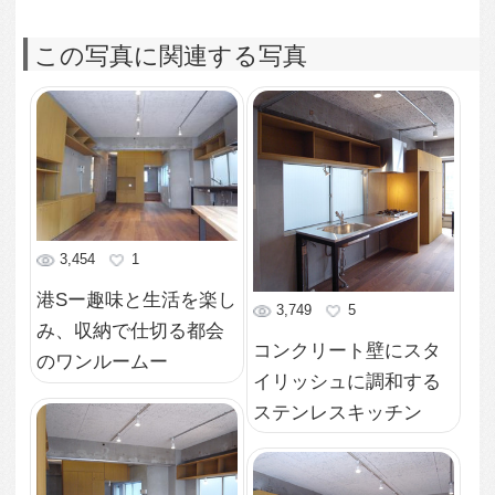
2,247
2
テーブルを囲んで家事
2,247
2
に趣味の作業に集中で
趣味を楽しむ都心のリ
きるレイアウト
フォームマンション
3,887
1
3,479
0
シンプルなまでに削ぎ
ゆったりとした時間を
落としたシンクまわり
過ごすアルコーブ