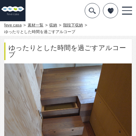
デザインを探す
暮らし方
feve casa
素材一覧
収納
階段下収納
ゆったりとした時間を過ごすアルコーブ
素材
ゆったりとした時間を過ごすアルコー
住宅一覧
ブ
知識を得る
まめ知識
Q&A
専門家を
3479
0
この写真をお気に入りに入れる