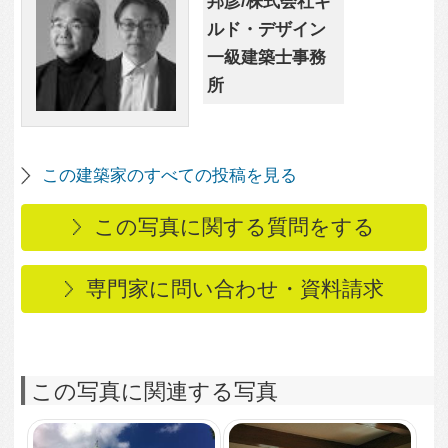
4,569
2
風見鶏のある家
15,155
1
洋風の格子窓がおしゃ
れな落ち着いた雰囲気
のリビングルーム
5,414
0
洋館風住宅を外国人向
け貸家にリノベーショ
ン
3,045
0
高台からの大パノラマ
を楽しめる半円形の室
内