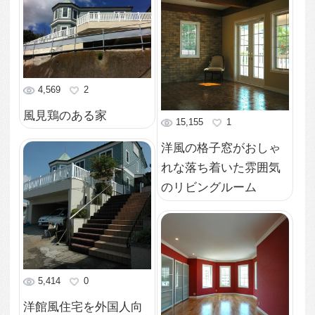
3,218
1
シックでモダンなバス
トイレスペース
3,113
0
キッチンから見るパノ
ラマが広がる半円形の
リビング
6,779
0
洋館のダンスホールの
ようなインテリアの広
い室内
5,609
0
明るいタイル張りのシ
ンプルなトイレスペー
ス