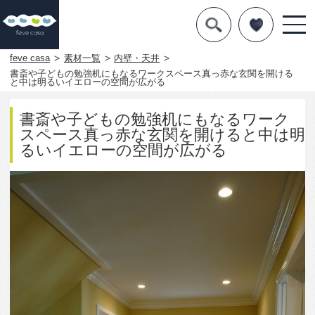
デザインを探す
暮らし方
feve casa
素材一覧
内壁・天井
書斎や子どもの勉強机にもなるワークスペース真っ赤な玄関を開ける
と中は明るいイエローの空間が広がる
素材
住宅一覧
書斎や子どもの勉強机にもなるワーク
スペース真っ赤な玄関を開けると中は明
るいイエローの空間が広がる
知識を得る
まめ知識
Q&A
専門家を