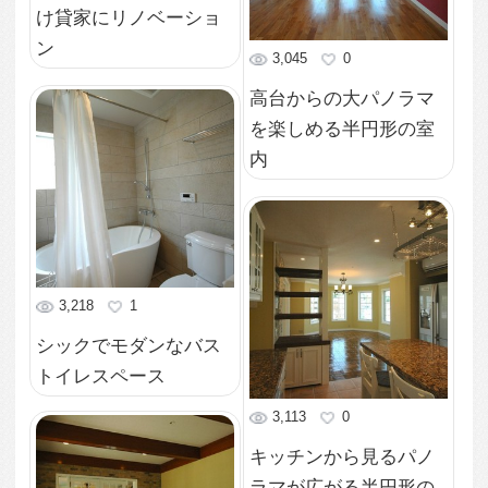
5,248
1
猫足バスタブでうっと
り優雅なバスタイム
4,938
0
天井部分の細工も美し
い階段ホールのシャン
デリア