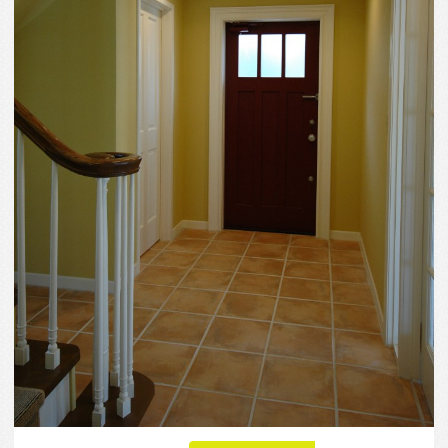
4144
0
この写真をお気に入りに入れる
この写真「書斎や子どもの勉強机にもなるワークス
ペース真っ赤な玄関を開けると中は明るいイエロー
の空間が広がる」はfeve casa の参加建築家「磯村 一
司・政本 邦彦/株式会社ギルド・デザイン一級建築士
事務所」が設計した「風見鶏のある家」写真です。
「ビビッド」に関連する写真です。「内壁・天井 」
カテゴリーに投稿されています。