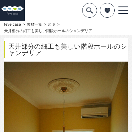
デザインを探す
暮らし方
feve casa
素材一覧
照明
天井部分の細工も美しい階段ホールのシャンデリア
素材
天井部分の細工も美しい階段ホールのシ
住宅一覧
ャンデリア
知識を得る
まめ知識
Q&A
専門家を