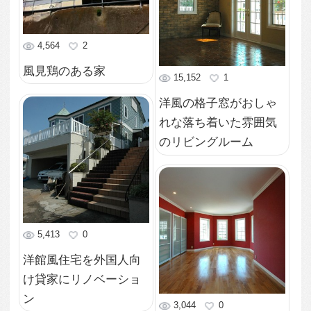
トイレスペース
3,113
0
キッチンから見るパノ
ラマが広がる半円形の
リビング
6,776
0
洋館のダンスホールの
ようなインテリアの広
い室内
5,607
0
明るいタイル張りのシ
ンプルなトイレスペー
ス
5,247
1
猫足バスタブでうっと