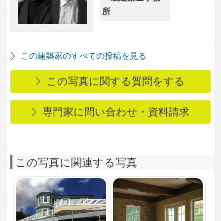
風見鶏のある家
15,152
1
洋風の格子窓がおしゃ
れな落ち着いた雰囲気
のリビングルーム
5,413
0
洋館風住宅を外国人向
け貸家にリノベーショ
ン
3,044
0
高台からの大パノラマ
を楽しめる半円形の室
内
3,217
1
シックでモダンなバス