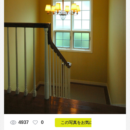
4937
0
この写真をお気に入りに入れる
この写真「天井部分の細工も美しい階段ホールのシ
ャンデリア」はfeve casa の参加建築家「磯村 一司・
政本 邦彦/株式会社ギルド・デザイン一級建築士事務
所」が設計した「風見鶏のある家」写真です。「ラ
グジュアリー,洋風」に関連する写真です。「照明 」
カテゴリーに投稿されています。
この写真の専門家