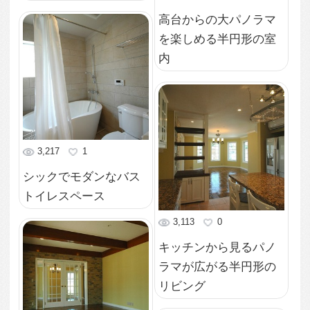
り優雅なバスタイム
4,937
0
天井部分の細工も美し
い階段ホールのシャン
デリア