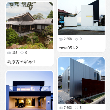
7,603
5
ウイングハウス
69,087
36
シンプルモダンSE木造
ガレージハウス
2,735
0
case065-2
2,929
0
case084-2