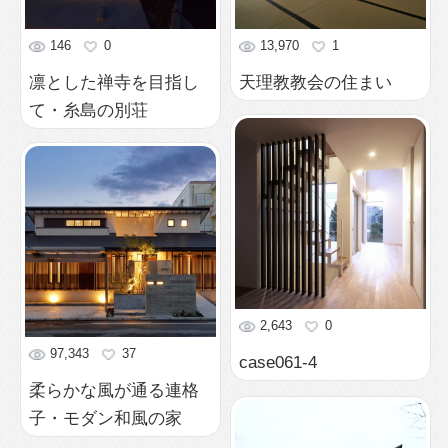
2,643
0
97,343
37
case061-4
柔らかな風が通る連格
子・モダン和風の家
2,658
0
case051-2
115
0
島原古民家再生