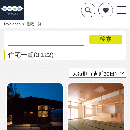
デザインを探す
暮らし方
feve casa
住宅一覧
素材
住宅一覧
住宅一覧(3,122)
知識を得る
まめ知識
Q&A
専門家を
146
0
13,970
1
凛とした禅寺を目指し
天理教教会の住まい
て・糸島の別荘